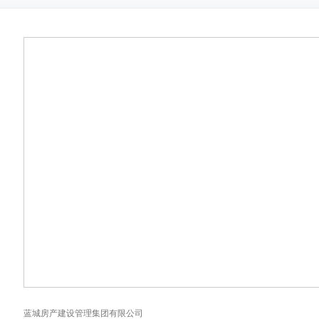
蓝城房产建设管理集团有限公司