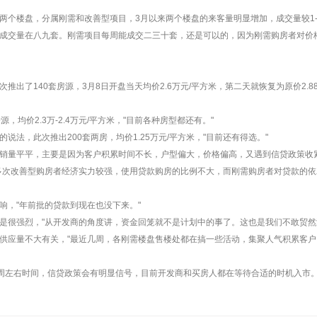
两个楼盘，分属刚需和改善型项目，3月以来两个楼盘的来客量明显增加，成交量较1-
成交量在八九套。刚需项目每周能成交二三十套，还是可以的，因为刚需购房者对价
出了140套房源，3月8日开盘当天均价2.6万元/平方米，第二天就恢复为原价2.8
均价2.3万-2.4万元/平方米，"目前各种房型都还有。"
法，此次推出200套两房，均价1.25万元/平方米，"目前还有得选。"
销量平平，主要是因为客户积累时间不长，户型偏大，价格偏高，又遇到信贷政策收
多次改善型购房者经济实力较强，使用贷款购房的比例不大，而刚需购房者对贷款的
响，"年前批的贷款到现在也没下来。"
是很强烈，"从开发商的角度讲，资金回笼就不是计划中的事了。这也是我们不敢贸然
供应量不大有关，"最近几周，各刚需楼盘售楼处都在搞一些活动，集聚人气积累客户
一周左右时间，信贷政策会有明显信号，目前开发商和买房人都在等待合适的时机入市