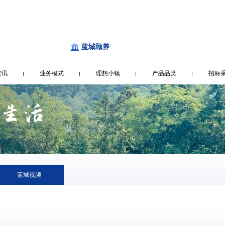
蓝城颐养
资讯
业务模式
理想小镇
产品品类
招标
蓝城视频