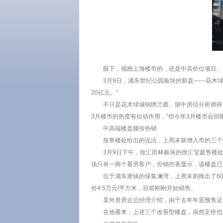
眼下，领跑上海楼市的，还是中高价位项目。
3月9日，浦东世纪公园板块的新盘——花木绿
20亿元。"
不只是花木绿城锦绣兰庭。据中房信分析师薛
3月楼市的热度有拉动作用，"但今年3月楼市会回
中高端楼盘频传热销
按售楼处给出的说法，上周末新增入市的三个
3月9日下午，徐汇田林板块的徐汇玺庭售楼
场只有一两个看房客户，但销控表显示，该楼盘已
位于浦东唐镇的保集澜湾，上周末则推出了60
价4.5万元/平方米，目前刚刚开始销售。
某外资房企总经理介绍，由于去年年底预售证
在他看来，上述三个改善型楼盘，虽然定价也