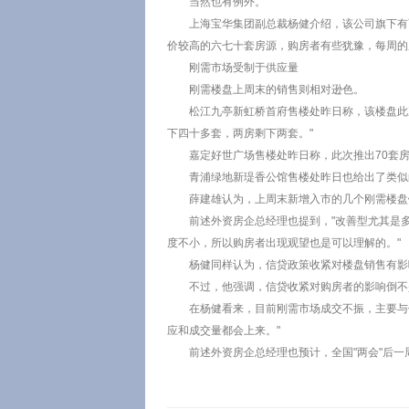
当然也有例外。
上海宝华集团副总裁杨健介绍，该公司旗下有
价较高的六七十套房源，购房者有些犹豫，每周的
刚需市场受制于供应量
刚需楼盘上周末的销售则相对逊色。
松江九亭新虹桥首府售楼处昨日称，该楼盘此次推
下四十多套，两房剩下两套。"
嘉定好世广场售楼处昨日称，此次推出70套房源，
青浦绿地新瑅香公馆售楼处昨日也给出了类似的说
薛建雄认为，上周末新增入市的几个刚需楼盘
前述外资房企总经理也提到，"改善型尤其是
度不小，所以购房者出现观望也是可以理解的。"
杨健同样认为，信贷政策收紧对楼盘销售有影
不过，他强调，信贷收紧对购房者的影响倒不
在杨健看来，目前刚需市场成交不振，主要与
应和成交量都会上来。"
前述外资房企总经理也预计，全国"两会"后