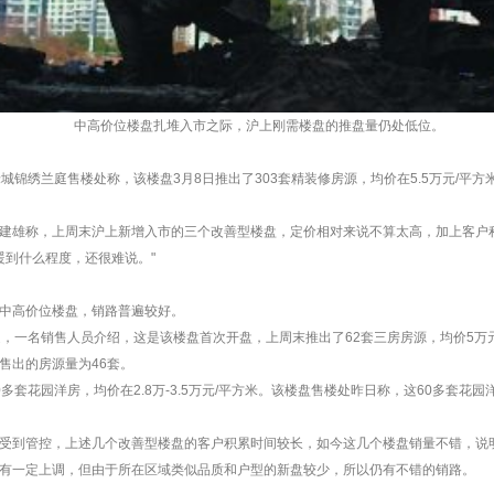
中高价位楼盘扎堆入市之际，沪上刚需楼盘的推盘量仍处低位。
城锦绣兰庭售楼处称，该楼盘3月8日推出了303套精装修房源，均价在5.5万元/平方
建雄称，上周末沪上新增入市的三个改善型楼盘，定价相对来说不算太高，加上客户
暖到什么程度，还很难说。"
中高价位楼盘，销路普遍较好。
处，一名销售人员介绍，这是该楼盘首次开盘，上周末推出了62套三房房源，均价5万
售出的房源量为46套。
多套花园洋房，均价在2.8万-3.5万元/平方米。该楼盘售楼处昨日称，这60多套花
受到管控，上述几个改善型楼盘的客户积累时间较长，如今这几个楼盘销量不错，说
有一定上调，但由于所在区域类似品质和户型的新盘较少，所以仍有不错的销路。