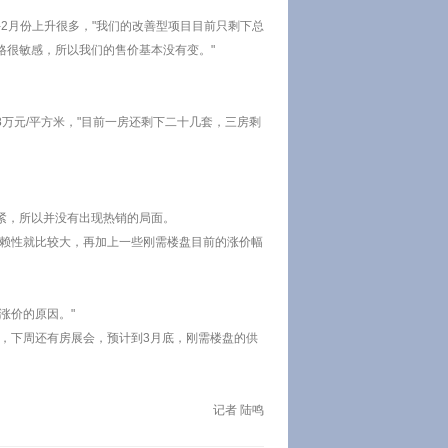
2月份上升很多，"我们的改善型项目目前只剩下总
格很敏感，所以我们的售价基本没有变。"
8万元/平方米，"目前一房还剩下二十几套，三房剩
紧，所以并没有出现热销的局面。
依赖性就比较大，再加上一些刚需楼盘目前的涨价幅
涨价的原因。"
，下周还有房展会，预计到3月底，刚需楼盘的供
。
记者 陆鸣