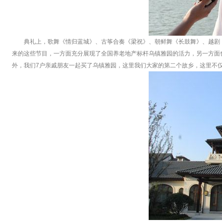
典礼上，歌舞《情归蓝城》、古筝合奏《梁祝》、朝鲜舞《长鼓舞》、越剧
来的这些节目，一方面充分展现了全国养老地产标杆乌镇雅园的活力，另一方面
外，我们7户亲戚朋友一起买了乌镇雅园，这里我们大家的第二个故乡，这里不