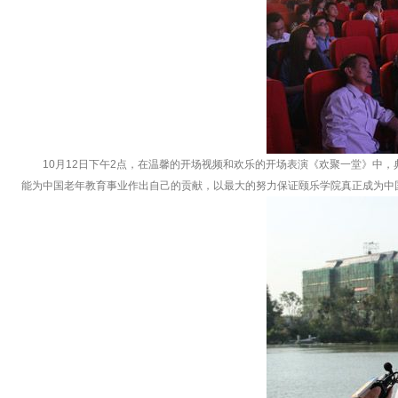
10月12日下午2点，在温馨的开场视频和欢乐的开场表演《欢聚一堂》中
能为中国老年教育事业作出自己的贡献，以最大的努力保证颐乐学院真正成为中国