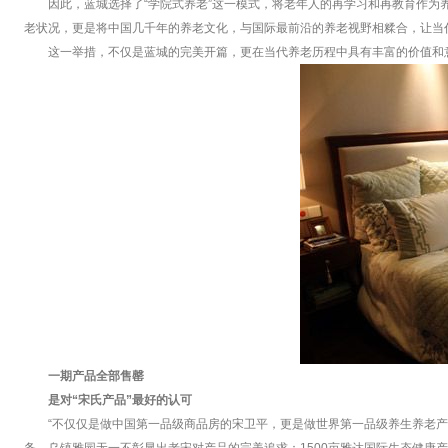
因此，蓝城选择了“学院式养老”这一模式，将老年人的再学习和再教育作
老状况，更是将中国几千年的养老文化，与国际最前沿的养老视野相糅合，让当
这一举措，不仅是蓝城的完美开篇，更在当代养老历程中具有丰富的价值和
一期产品全部售罄
是对
“
宋氏产品
”
最好的认可
“不仅仅是做中国第一品级商品房的宋卫平，更是做世界第一品级养生养老