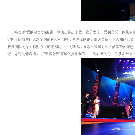
晚会以"爱的箴言"为主题，串联起缘起于爱、君子之诺、爱的交托、你最
寄托了绿城掌门人对蘭园的钟爱和期待；营造团队讲述蘭园背后不为人知的细节
服务团队的专业和贴心；而蘭园对业主的珍视，显示出绿城对业主的深挚的感恩
野、志玲的青春活力，"天籁之音"齐豫的灵动飘逸……为在座的每一位朋友带来