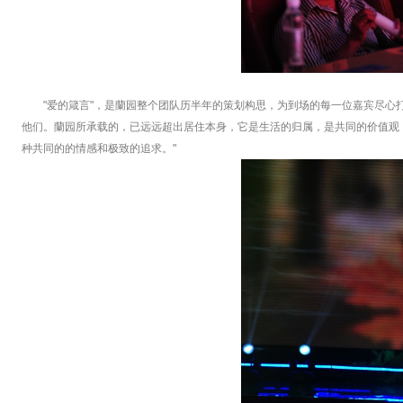
"爱的箴言"，是蘭园整个团队历半年的策划构思，为到场的每一位嘉宾尽心
他们。蘭园所承载的，已远远超出居住本身，它是生活的归属，是共同的价值观
种共同的的情感和极致的追求。"