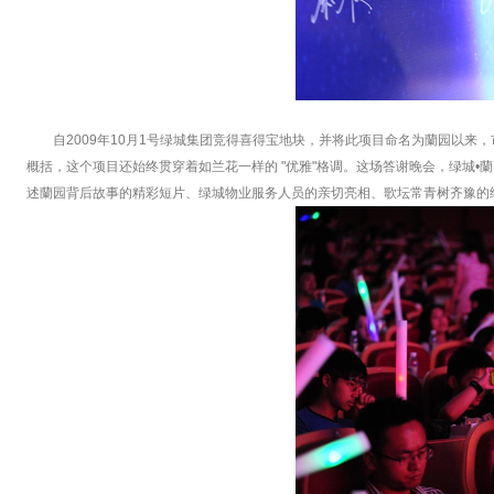
自2009年10月1号绿城集团竞得喜得宝地块，并将此项目命名为蘭园以
概括，这个项目还始终贯穿着如兰花一样的 "优雅"格调。这场答谢晚会，绿城
述蘭园背后故事的精彩短片、绿城物业服务人员的亲切亮相、歌坛常青树齐豫的