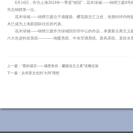
6月14日，作为上海2014年一季度"销冠"，花木绿城——锦绣兰庭
市总销榜第一位。
花木绿城——锦绣兰庭位于浦建路、樱花路交汇之处，坐拥内环内绝
木已成为上海新国际社区的代表。
花木绿城——锦绣兰庭作为绿城回归市中心的作品，承袭新古典主义建
六大先进科技系统————地暖系统、中央空调系统、新风系统、直饮水
上一篇：
“爱的箴言——感恩有你，蘭园业主之夜”优雅绽放
下一篇：
从邻里文化到“大同”理想